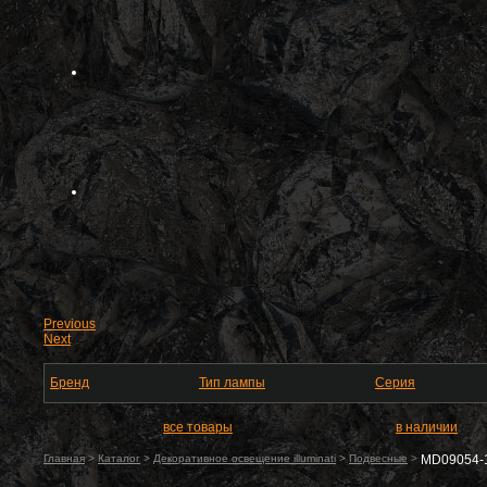
Previous
Next
Бренд
Тип лампы
Серия
все товары
в наличии
Главная
>
Каталог
>
Декоративное освещение illuminati
>
Подвесные
>
MD09054-