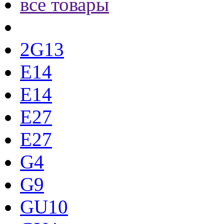
все товары
2G13
E14
E14
E27
E27
G4
G9
GU10