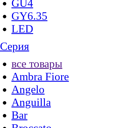
GU4
GY6.35
LED
Серия
все товары
Ambra Fiore
Angelo
Anguilla
Bar
Broccato