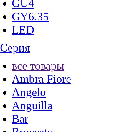
GU4
GY6.35
LED
Серия
все товары
Ambra Fiore
Angelo
Anguilla
Bar
Broccato