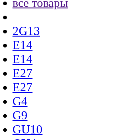
все товары
2G13
E14
E14
E27
E27
G4
G9
GU10