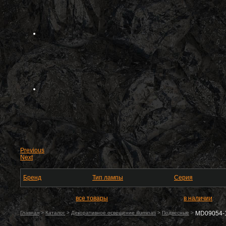
Previous
Next
Бренд
Тип лампы
Серия
все товары
в наличии
Главная
>
Каталог
>
Декоративное освещение illuminati
>
Подвесные
>
MD09054-