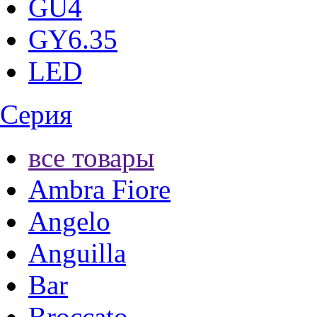
GU4
GY6.35
LED
Серия
все товары
Ambra Fiore
Angelo
Anguilla
Bar
Broccato