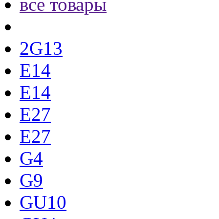
все товары
2G13
E14
E14
E27
E27
G4
G9
GU10