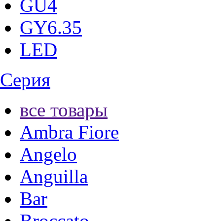
GU4
GY6.35
LED
Серия
все товары
Ambra Fiore
Angelo
Anguilla
Bar
Broccato