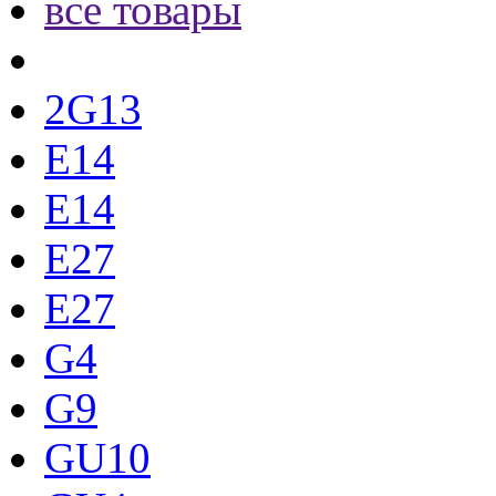
все товары
2G13
E14
E14
E27
E27
G4
G9
GU10