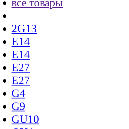
все товары
2G13
E14
E14
E27
E27
G4
G9
GU10