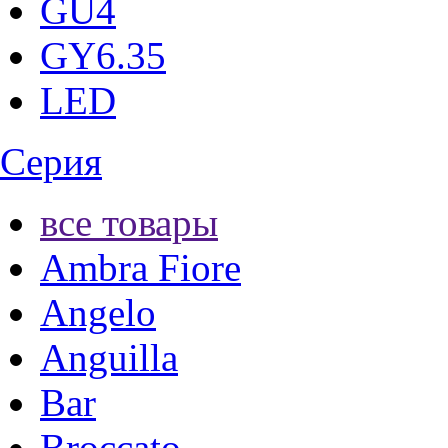
GU4
GY6.35
LED
Серия
все товары
Ambra Fiore
Angelo
Anguilla
Bar
Broccato