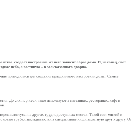
ство, создает настроение, от него зависит образ дома. И, наконец, свет
дное небо, а гостиную – в зал сказочного дворца.
лучше пригодились для создания праздничного настроения дома. Самые
ия. До сих пор неон чаще используют в магазинах, ресторанах, кафе и
мов.
вдоль плинтуса и в других труднодоступных местах. Такой свет мягкий и
 Неоновые трубки закладываются в специальные ниши вплотную друг к другу. От