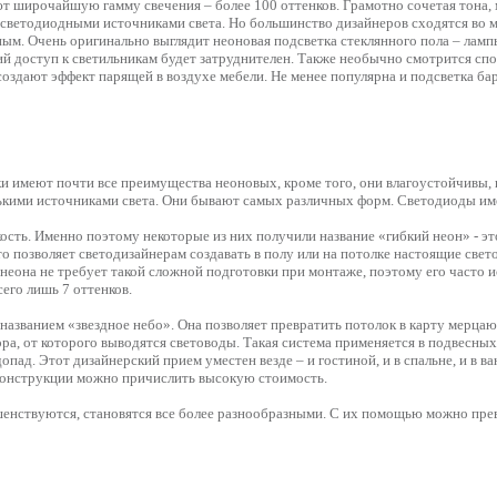
ют широчайшую гамму свечения – более 100 оттенков. Грамотно сочетая тона,
 светодиодными источниками света. Но большинство дизайнеров сходятся во 
ным. Очень оригинально выглядит неоновая подсветка стеклянного пола – лам
ий доступ к
светильникам
будет затруднителен. Также необычно смотрится сп
оздают эффект парящей в воздухе мебели. Не менее популярна и подсветка б
ки
имеют почти все преимущества неоновых, кроме того, они влагоустойчивы, 
нькими источниками света. Они бывают самых различных форм. Светодиоды име
кость. Именно поэтому некоторые из них получили название «гибкий неон» - 
это позволяет светодизайнерам создавать в полу или на потолке настоящие св
она не требует такой сложной подготовки при монтаже, поэтому его часто исп
его лишь 7 оттенков.
названием «звездное небо». Она позволяет превратить потолок в карту мерца
ра, от которого выводятся световоды. Такая система применяется в подвесных
опад. Этот дизайнерский прием уместен везде – и гостиной, и в спальне, и в 
м конструкции можно причислить высокую стоимость.
шенствуются, становятся все более разнообразными. С их помощью можно прев