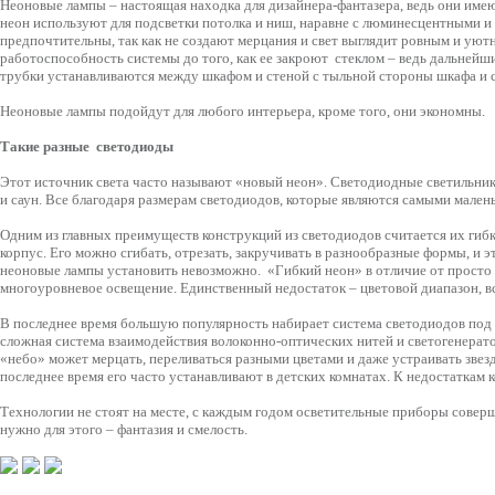
Неоновые лампы
– настоящая находка для дизайнера-фантазера, ведь они име
неон используют для подсветки потолка и ниш, наравне с люминесцентными и
предпочтительны, так как не создают мерцания и свет выглядит ровным и уют
работоспособность системы до того, как ее закроют стеклом – ведь дальнейш
трубки устанавливаются между шкафом и стеной с тыльной стороны шкафа и с
Неоновые лампы подойдут для любого интерьера, кроме того, они экономны.
Такие разные светодиоды
Этот источник света часто называют «новый неон».
Светодиодные светильни
и саун. Все благодаря размерам светодиодов, которые являются самыми мале
Одним из главных преимуществ конструкций из светодиодов считается их гиб
корпус. Его можно сгибать, отрезать, закручивать в разнообразные формы, и 
неоновые лампы установить невозможно. «Гибкий неон» в отличие от просто не
многоуровневое освещение. Единственный недостаток – цветовой диапазон, вс
В последнее время большую популярность набирает система светодиодов под 
сложная система взаимодействия волоконно-оптических нитей и светогенерато
«небо» может мерцать, переливаться разными цветами и даже устраивать звезд
последнее время его часто устанавливают в детских комнатах. К недостатка
Технологии не стоят на месте, с каждым годом осветительные приборы совер
нужно для этого – фантазия и смелость.