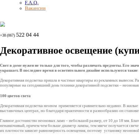
F.A.Q.
Вакансии
522 04 44
+38 (067)
Декоративное освещение (куп
Свет в доме нужен не только для того, чтобы различать предметы. Его знач
украшает. В последнее время в осветительном дизайне используются такие
Декоративная подсветка пришла в частные квартиры из рекламных вывесок. Р
популярные на сегодняшний день техники декоративной подсветки – неоновая
100 цветов света
Декоративная подсветка
неоном применяется сравнительно недавно. В жилые и
выставочных центрах, но благодаря практичности и разнообразию он станови
Главное достоинство неоновых ламп – небольшой размер, от 10 до 18 мм. Благ
ненавязчивый, причем чем больше диаметр лампы, тем мягче получается свечен
их плотности зависит равномерность освещения, поэтому установку неоново