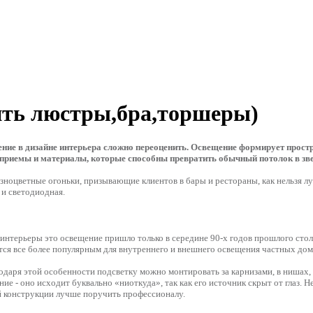
ить люстры,бра,торшеры)
ение в дизайне интерьера сложно переоценить. Освещение формирует простран
 приемы и материалы, которые способны превратить обычный потолок в звез
азноцветные огоньки, призывающие клиентов в бары и рестораны, как нельзя 
 и светодиодная.
нтерьеры это освещение пришло только в середине 90-х годов прошлого столет
тся все более популярным для внутреннего и внешнего освещения частных до
одаря этой особенности подсветку можно монтировать за карнизами, в нишах, 
ие - оно исходит буквально «ниоткуда», так как его источник скрыт от глаз.
й конструкции лучше поручить профессионалу.