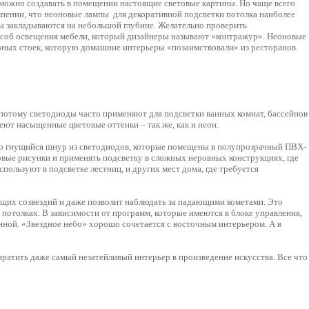
 можно создавать в помещении настоящие световые картины. Но чаще всего
мнении, что неоновые лампы для декоративной подсветки потолка наиболее
пы закладываются на небольшой глубине. Желательно проверить
особ освещения мебели, который дизайнеры называют «контражур». Неоновые
арных стоек, которую домашние интерьеры «позаимствовали» из ресторанов.
потому светодиоды часто применяют для подсветки ванных комнат, бассейнов
ют насыщенные цветовые оттенки – так же, как и неон.
это гнущийся шнур из светодиодов, которые помещены в полупрозрачный ПВХ-
етовые рисунки и применять подсветку в сложных неровных конструкциях, где
ользуют в подсветке лестниц, и других мест дома, где требуется
ющих созвездий и даже позволит наблюдать за падающими кометами. Это
 потолках. В зависимости от программ, которые имеются в блоке управления,
ванной. «Звездное небо» хорошо сочетается с восточным интерьером. А в
ратить даже самый незатейливый интерьер в произведение искусства. Все что