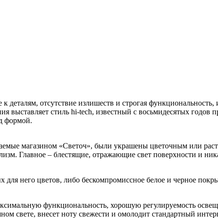
 к деталям, отсутствие излишеств и строгая функциональность,
ия выставляет стиль hi-tech, известный с восьмидесятых годов 
д формой.
аемые магазином «Светоч», были украшены цветочным или рас
лизм. Главное – блестящие, отражающие свет поверхности и ник
х для него цветов, либо бескомпромиссное белое и черное покры
максимальную функциональность, хорошую регулируемость освещ
ном свете, внесет ноту свежести и омолодит стандартный интер