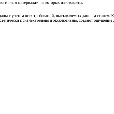
ологичным материалам, из которых изготовлена.
даны с учетом всех требований, выставляемых данным стилем. 
эстетически привлекательны и эксклюзивны, создают ощущение л
карта сайта
© 2012 Феникс Индастри