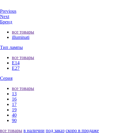
Previous
Next
Бренд
все товары
illuminati
Тип лампы
все товары
E14
E27
Серия
все товары
13
16
17
19
40
90
все товары
в наличии
под заказ
скоро в продаже