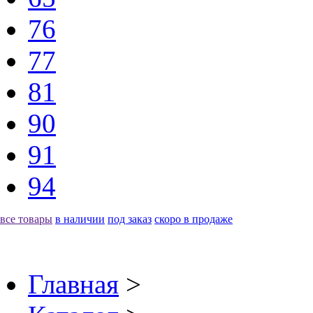
76
77
81
90
91
94
все товары
в наличии
под заказ
скоро в продаже
Главная
>