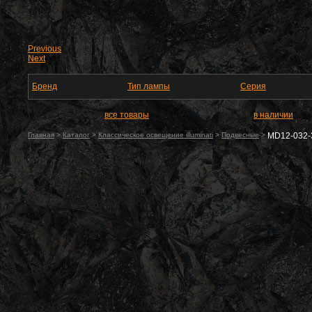
Previous
Next
Бренд
Тип лампы
Серия
все товары
в наличии
Главная
>
Каталог
>
Классическое освещение illuminati
>
Подвесные
>
MD12-032-