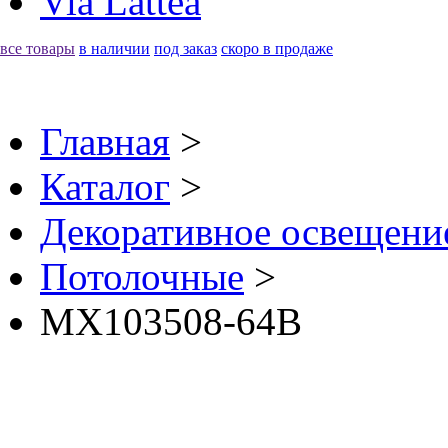
Via Lattea
все товары
в наличии
под заказ
скоро в продаже
Главная
>
Каталог
>
Декоративное освещение 
Потолочные
>
MX103508-64B