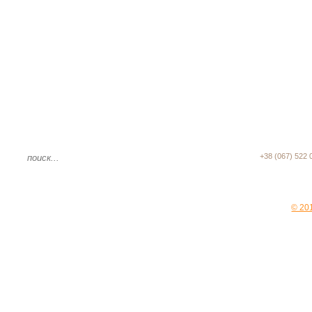
Наши телефоны:
+38 (067) 522 
© 20