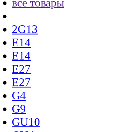
все товары
2G13
E14
E14
E27
E27
G4
G9
GU10