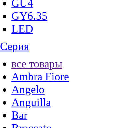
GU4
GY6.35
LED
Серия
все товары
Ambra Fiore
Angelo
Anguilla
Bar
Broccato