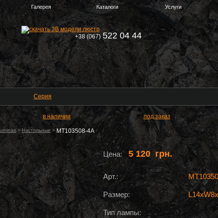
Галерея
Каталоги
Услуги
522 04 44
+38 (067)
Серия
в наличии
под заказ
uminati
>
Настольные
>
MT103508-4A
5 120 грн.
Цена:
Арт.:
MT10350
Размер:
L14xW8
Тип лампы: