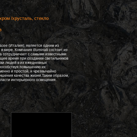
хром /хрусталь, стекло
з
 Паэзе (Италия), является одним из
 мире. Компания illuminati состоит из
да сотрудничает с самыми известными
щее время при создании светильников
ржки людей в их ежедневных
способствуя повышению их
менно и простой, и чрезвычайно
учшения качества жизни.Таким образом,
области интерьерного освещения.