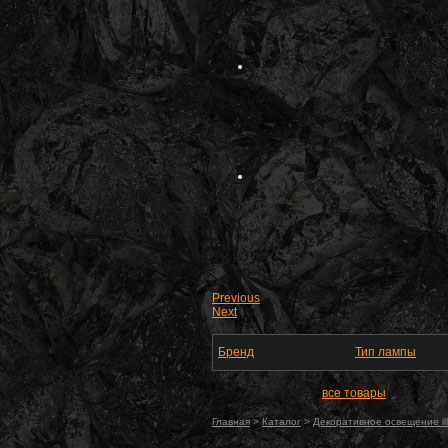
Previous
Next
Бренд
Тип лампы
все товары
Главная
>
Каталог
>
Декоративное освещение ill