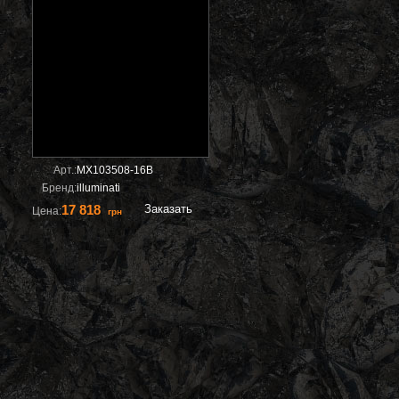
Арт.:
MX103508-16B
Бренд:
illuminati
17 818
Заказать
Цена:
грн