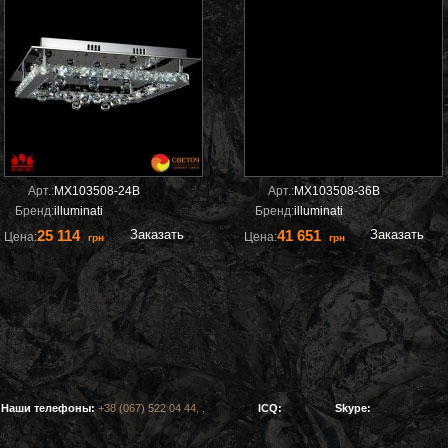
Арт.:
MX103508-24B
Арт.:
MX103508-36B
Бренд:
illuminati
Бренд:
illuminati
25 114
Заказать
41 651
Заказать
Цена:
Цена:
грн
грн
Наши телефоны:
+38 (067) 522 04 44, ,
ICQ:
Skype: