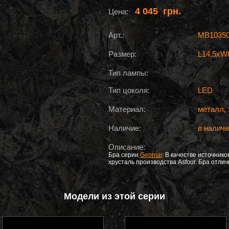
4 045 грн.
Цена:
Арт.:
MB10350
Размер:
L14,5xW
Тип лампы:
Тип цоколя:
LED
Материал:
металл, 
Наличие:
в налич
Описание:
Бра серии
Geomar
. В качестве источник
хрусталь производства Asfour. Бра отли
Модели из этой серии