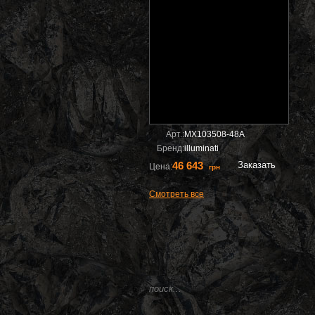
Арт.:
MX103508-48A
Бренд:
illuminati
46 643
Заказать
Цена:
грн
Смотреть все