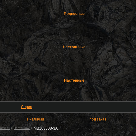
Подвесные
Настольные
Настенные
Серия
в наличии
под заказ
uminati
>
Настенные
>
MB103508-3A