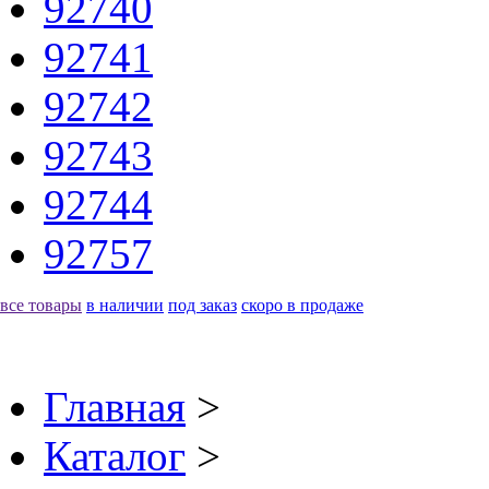
92740
92741
92742
92743
92744
92757
все товары
в наличии
под заказ
скоро в продаже
Главная
>
Каталог
>