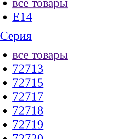
все товары
E14
Серия
все товары
72713
72715
72717
72718
72719
72720