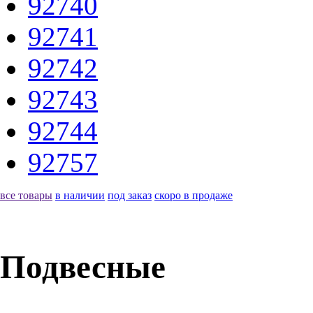
92740
92741
92742
92743
92744
92757
все товары
в наличии
под заказ
скоро в продаже
Подвесные