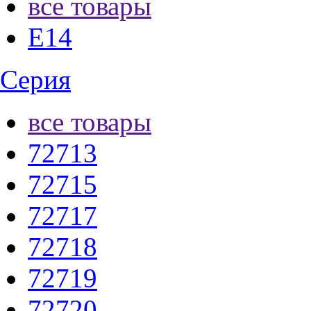
все товары
E14
Серия
все товары
72713
72715
72717
72718
72719
72720