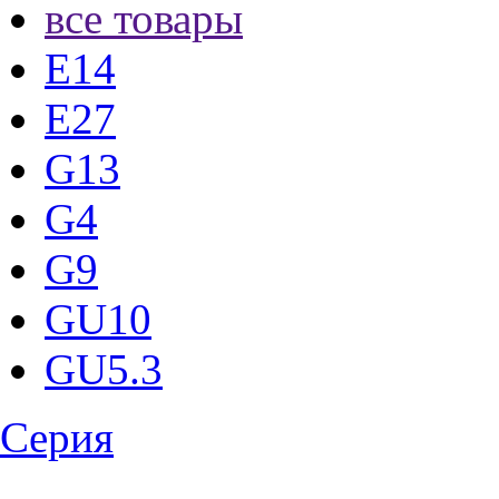
все товары
E14
E27
G13
G4
G9
GU10
GU5.3
Серия