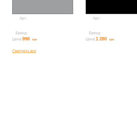
Арт.:
_Светильник
Арт.:
_Светильник
потолочный CRATER 1
потолочный CRATE
IN-12K2/051
IN-22K53/052
Бренд:
Osmont
Бренд:
Osmont
998
Заказать
1 280
Заказа
Цена:
Цена:
грн
грн
Смотреть все