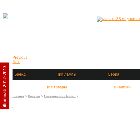
Главная
Продукция
Галерея
+38 
Previous
Next
Бренд
Тип лампы
Серия
все товары
в наличии
Главная
>
Каталог
>
Светильники Osmont
>
_Светильник потолочный CRATER