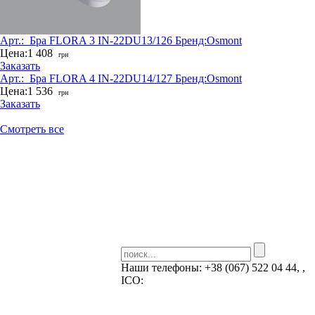
Арт.:
_Бра FLORA 3 IN-22DU13/126
Бренд:
Osmont
Цена:
1 408
грн
Заказать
Арт.:
_Бра FLORA 4 IN-22DU14/127
Бренд:
Osmont
Цена:
1 536
грн
Заказать
Смотреть все
Наши телефоны:
+38 (067) 522 04 44, ,
ICQ:
Skype: