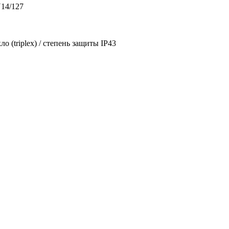
14/127
ло (triplex) / степень защиты IP43