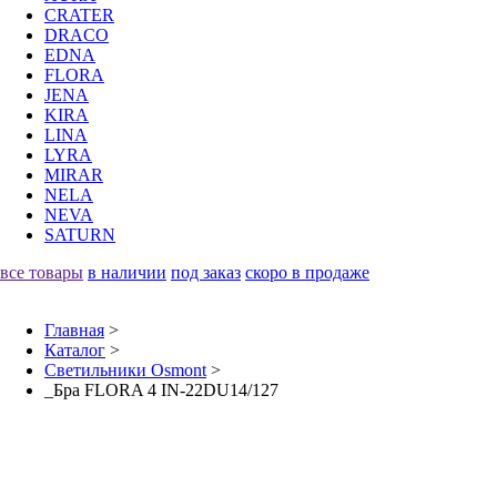
CRATER
DRACO
EDNA
FLORA
JENA
KIRA
LINA
LYRA
MIRAR
NELA
NEVA
SATURN
все товары
в наличии
под заказ
скоро в продаже
Главная
>
Каталог
>
Светильники Osmont
>
_Бра FLORA 4 IN-22DU14/127