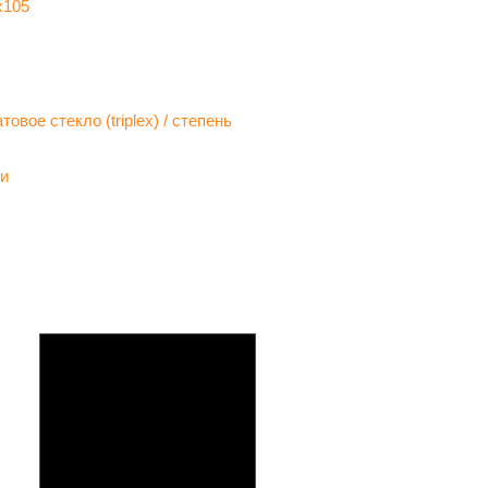
x105
товое стекло (triplex) / степень
ии