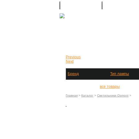
Главная
Продукция
Previous
Next
Бренд
Тип лампы
все товары
Главная
>
Каталог
>
Светильники Osmont
>
_Св