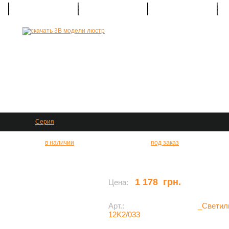
Галерея
Каталоги
Услуги
522 04 44
+38 (067)
Серия
в наличии
под заказ
етильник потолочный LINA 1 IN-12K2/033
1 178 грн.
Цена:
Арт.:
_Светиль
12K2/033