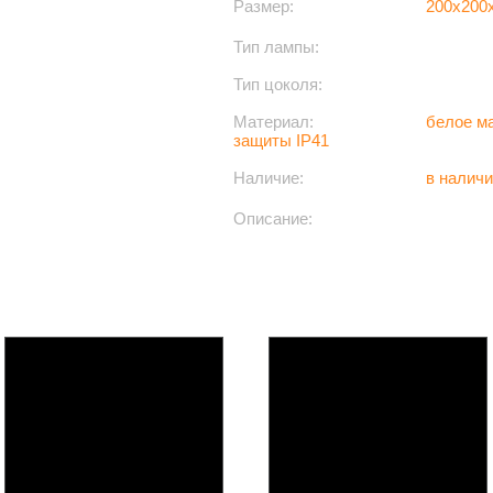
Размер:
200x200
Тип лампы:
Тип цоколя:
Материал:
белое ма
защиты IP41
Наличие:
в налич
Описание:
Модели из этой серии