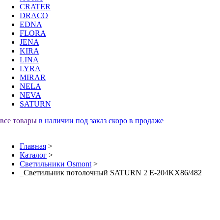
CRATER
DRACO
EDNA
FLORA
JENA
KIRA
LINA
LYRA
MIRAR
NELA
NEVA
SATURN
все товары
в наличии
под заказ
скоро в продаже
Главная
>
Каталог
>
Светильники Osmont
>
_Светильник потолочный SATURN 2 E-204KX86/482