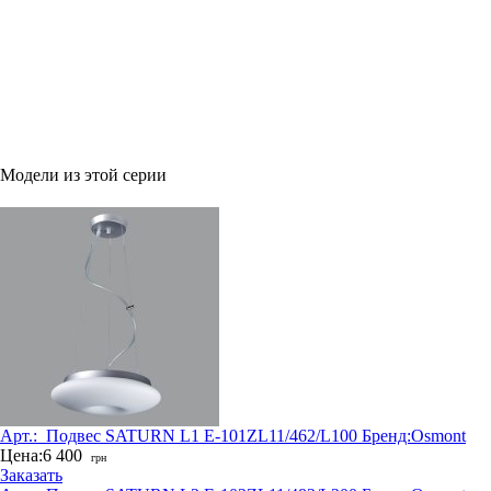
Модели из этой серии
Арт.:
_Подвес SATURN L1 E-101ZL11/462/L100
Бренд:
Osmont
Цена:
6 400
грн
Заказать