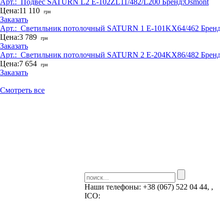
Арт.:
_Подвес SATURN L2 E-102ZL11/482/L200
Бренд:
Osmont
Цена:
11 110
грн
Заказать
Арт.:
_Светильник потолочный SATURN 1 E-101KX64/462
Бренд
Цена:
3 789
грн
Заказать
Арт.:
_Светильник потолочный SATURN 2 E-204KX86/482
Бренд
Цена:
7 654
грн
Заказать
Смотреть все
Наши телефоны:
+38 (067) 522 04 44, ,
ICQ:
Skype: