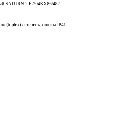
ый SATURN 2 E-204KX86/482
ло (triplex) / степень защиты IP41