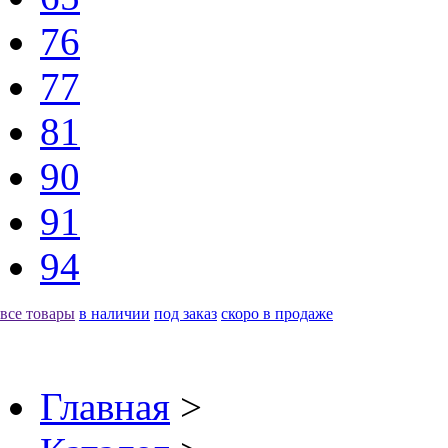
76
77
81
90
91
94
все товары
в наличии
под заказ
скоро в продаже
Главная
>