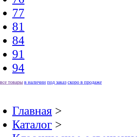
77
81
84
91
94
все товары
в наличии
под заказ
скоро в продаже
Главная
>
Каталог
>