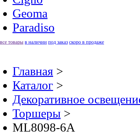
Geoma
Paradiso
все товары
в наличии
под заказ
скоро в продаже
Главная
>
Каталог
>
Декоративное освещение 
Торшеры
>
ML8098-6A