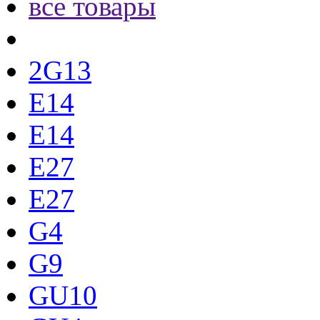
все товары
2G13
E14
E14
E27
E27
G4
G9
GU10