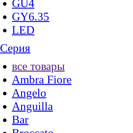
GU4
GY6.35
LED
Серия
все товары
Ambra Fiore
Angelo
Anguilla
Bar
Broccato