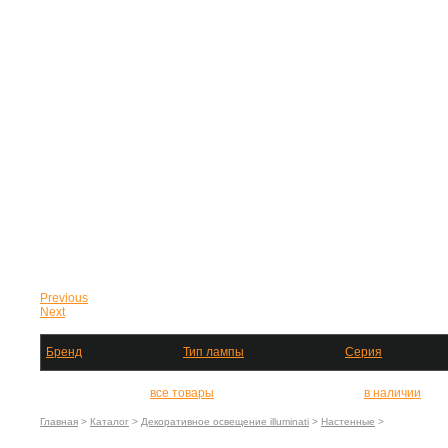
Previous
Next
Бренд
Тип лампы
Серия
все товары
в наличии
Главная
>
Каталог
>
Декоративное освещение illuminati
>
Настенные
>
MB8098-3