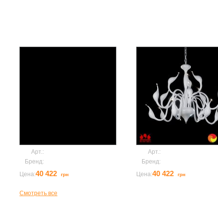
Моде
Арт.:
MD8098-18AB
Арт.:
MD8098-18AW
Бренд:
illuminati
Бренд:
illuminati
40 422
Заказать
40 422
Заказа
Цена:
Цена:
грн
грн
Смотреть все