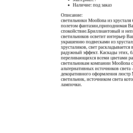
Наличие:
под заказ
Описание:
светильники Moollona из хрусталя 
полетом фантазии,приподнимая Ва
спокойствие.Бриллиантовый и неп
светильников осветит интерьер В
украшению подвесками из хрусталя
хрусталиков, свет раскладывается 
радужный эффект. Каскады этих, 
переливающихся всеми цветами ра
светильникам компании Moollona 
альтернативных источников света 
декоративного оформления люстр 
светильник, источником света кот
лампочки.