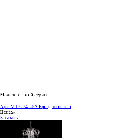
Модели из этой серии
Арт.:
MT72741-6A
Бренд:
moollona
Цена:
грн
Заказать