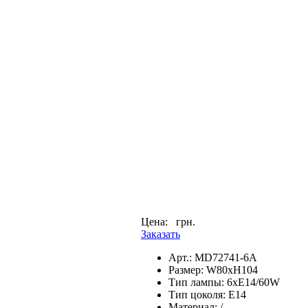
Цена:
грн.
Заказать
Арт.:
MD72741-6A
Размер:
W80xH104
Тип лампы:
6xE14/60W
Тип цоколя:
E14
Материал:
/