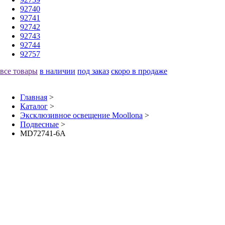
92740
92741
92742
92743
92744
92757
все товары
в наличии
под заказ
скоро в продаже
Главная
>
Каталог
>
Эксклюзивное освещение Moollona
>
Подвесные
>
MD72741-6A