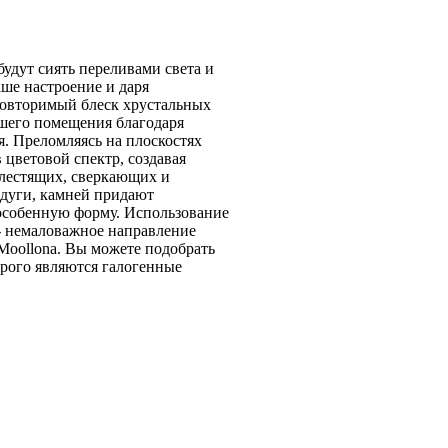
будут сиять переливами света и
ше настроение и даря
овторимый блеск хрустальных
ашего помещения благодаря
. Преломляясь на плоскостях
в цветовой спектр, создавая
блестящих, сверкающих и
дуги, камней придают
особенную форму. Использование
- немаловажное направление
Moollona. Вы можете подобрать
орого являются галогенные