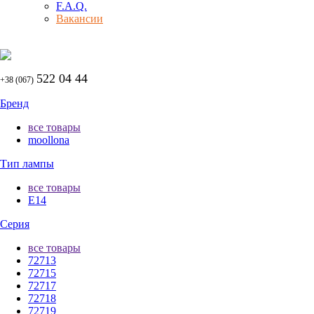
F.A.Q.
Вакансии
522 04 44
+38 (067)
Бренд
все товары
moollona
Тип лампы
все товары
E14
Серия
все товары
72713
72715
72717
72718
72719