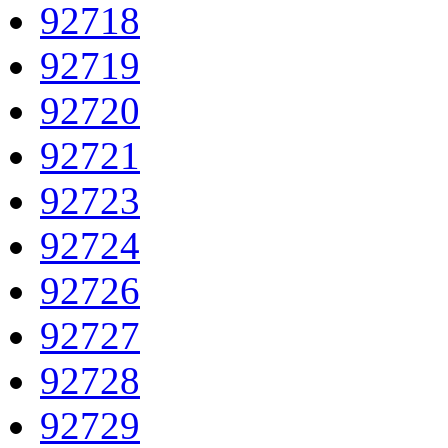
92718
92719
92720
92721
92723
92724
92726
92727
92728
92729