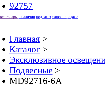
92757
все товары
в наличии
под заказ
скоро в продаже
Главная
>
Каталог
>
Эксклюзивное освещени
Подвесные
>
MD92716-6A