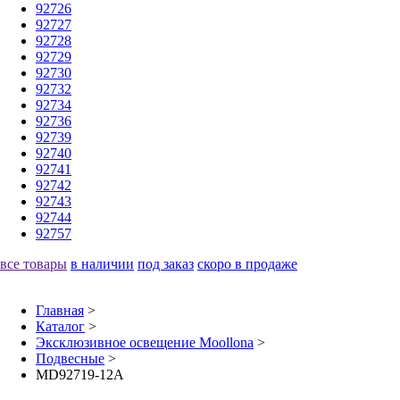
92726
92727
92728
92729
92730
92732
92734
92736
92739
92740
92741
92742
92743
92744
92757
все товары
в наличии
под заказ
скоро в продаже
Главная
>
Каталог
>
Эксклюзивное освещение Moollona
>
Подвесные
>
MD92719-12A