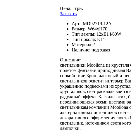
Цена:
грн.
Заказать
Арт.:
MD92719-12A
Размер:
W64xH70
Тип лампы:
12xE14/60W
Тип цоколя:
E14
Материал:
/
Наличие:
под заказ
Описание:
светильники Moollona из хрусталя 
полетом фантазии,приподнимая Ва
спокойствие.Бриллиантовый и неп
светильников осветит интерьер В
украшению подвесками из хрусталя
хрусталиков, свет раскладывается 
радужный эффект. Каскады этих, 
переливающихся всеми цветами ра
светильникам компании Moollona 
альтернативных источников света 
декоративного оформления люстр 
светильник, источником света кот
лампочки.