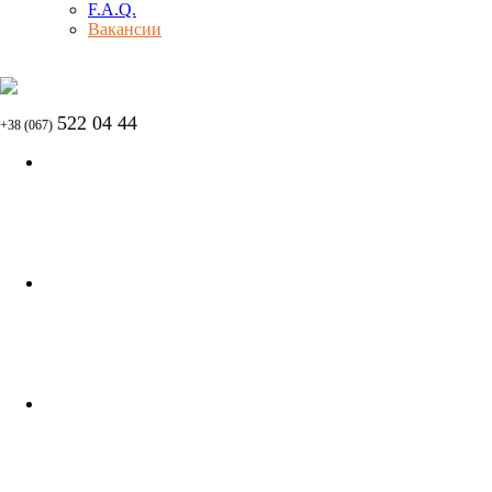
F.A.Q.
Вакансии
522 04 44
+38 (067)