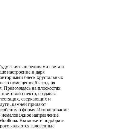
будут сиять переливами света и
ше настроение и даря
овторимый блеск хрустальных
ашего помещения благодаря
. Преломляясь на плоскостях
в цветовой спектр, создавая
блестящих, сверкающих и
дуги, камней придают
особенную форму. Использование
- немаловажное направление
Moollona. Вы можете подобрать
орого являются галогенные