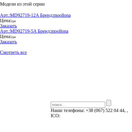
Модели из этой серии
Арт.:
MD92719-12A
Бренд:
moollona
Цена:
грн
Заказать
Арт.:
MD92719-5A
Бренд:
moollona
Цена:
грн
Заказать
Смотреть все
Наши телефоны:
+38 (067) 522 04 44, ,
ICQ:
Skype: