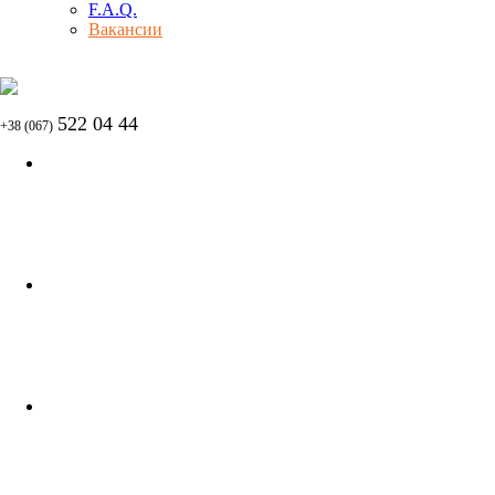
F.A.Q.
Вакансии
522 04 44
+38 (067)