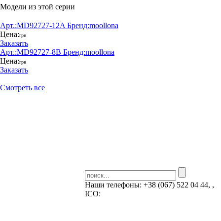
Модели из этой серии
Арт.:
MD92727-12A
Бренд:
moollona
Цена:
грн
Заказать
Арт.:
MD92727-8B
Бренд:
moollona
Цена:
грн
Заказать
Смотреть все
Наши телефоны:
+38 (067) 522 04 44, ,
ICQ:
Skype: