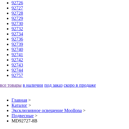
92726
92727
92728
92729
92730
92732
92734
92736
92739
92740
92741
92742
92743
92744
92757
все товары
в наличии
под заказ
скоро в продаже
Главная
>
Каталог
>
Эксклюзивное освещение Moollona
>
Подвесные
>
MD92727-8B