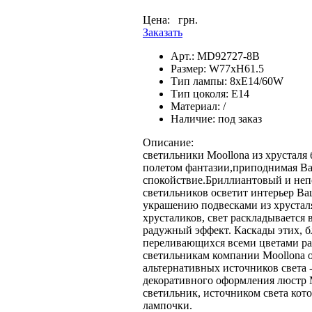
Цена:
грн.
Заказать
Арт.:
MD92727-8B
Размер:
W77xH61.5
Тип лампы:
8xE14/60W
Тип цоколя:
E14
Материал:
/
Наличие:
под заказ
Описание:
светильники Moollona из хрусталя 
полетом фантазии,приподнимая Ва
спокойствие.Бриллиантовый и неп
светильников осветит интерьер В
украшению подвесками из хрусталя
хрусталиков, свет раскладывается 
радужный эффект. Каскады этих, 
переливающихся всеми цветами ра
светильникам компании Moollona 
альтернативных источников света 
декоративного оформления люстр 
светильник, источником света кот
лампочки.