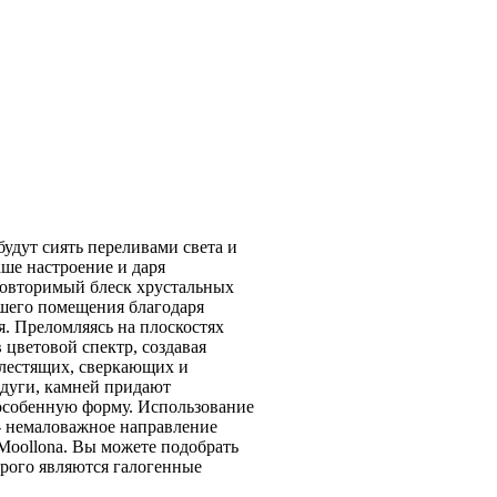
будут сиять переливами света и
ше настроение и даря
овторимый блеск хрустальных
ашего помещения благодаря
. Преломляясь на плоскостях
в цветовой спектр, создавая
блестящих, сверкающих и
дуги, камней придают
особенную форму. Использование
- немаловажное направление
Moollona. Вы можете подобрать
орого являются галогенные