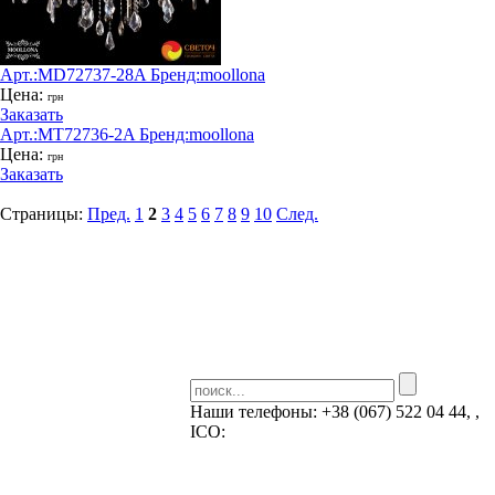
Арт.:
MD72737-28A
Бренд:
moollona
Цена:
грн
Заказать
Арт.:
MT72736-2A
Бренд:
moollona
Цена:
грн
Заказать
Страницы:
Пред.
1
2
3
4
5
6
7
8
9
10
След.
Наши телефоны:
+38 (067) 522 04 44, ,
ICQ:
Skype: