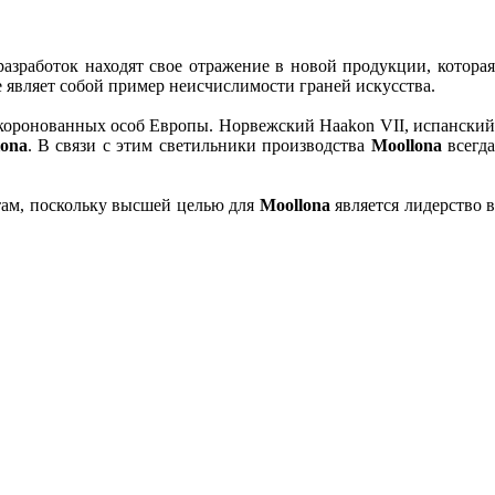
азработок находят свое отражение в новой продукции, которая
 являет собой пример неисчислимости граней искусства.
оронованных особ Европы. Норвежский Haakon VII, испански
lona
. В связи с этим светильники производства
Moollona
всегд
там, поскольку высшей целью для
Moollona
является лидерство в