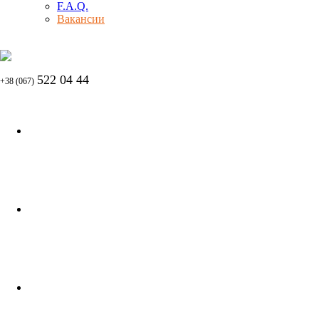
F.A.Q.
Вакансии
522 04 44
+38 (067)