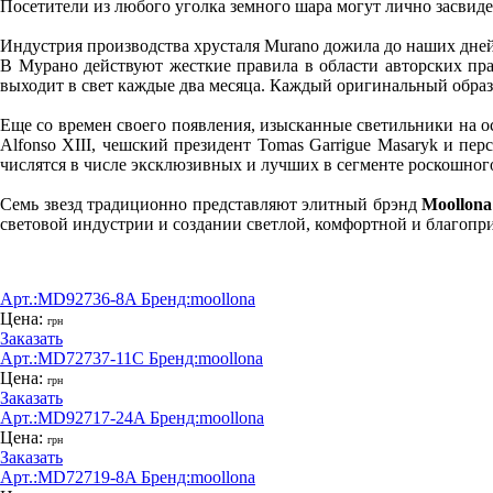
Посетители из любого уголка земного шара могут лично засвиде
Индустрия производства хрусталя Murano дожила до наших дне
В Мурано действуют жесткие правила в области авторских пра
выходит в свет каждые два месяца. Каждый оригинальный образе
Еще со времен своего появления, изысканные светильники на о
Alfonso XIII, чешский президент Tomas Garrigue Masaryk и пе
числятся в числе эксклюзивных и лучших в сегменте роскошного
Семь звезд традиционно представляют элитный брэнд
Moollona
световой индустрии и создании светлой, комфортной и благопри
Арт.:
MD92736-8A
Бренд:
moollona
Цена:
грн
Заказать
Арт.:
MD72737-11C
Бренд:
moollona
Цена:
грн
Заказать
Арт.:
MD92717-24A
Бренд:
moollona
Цена:
грн
Заказать
Арт.:
MD72719-8A
Бренд:
moollona