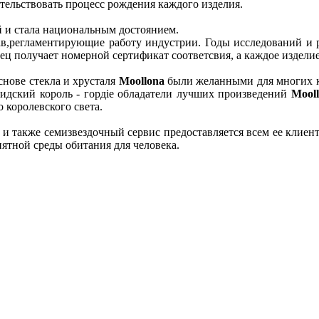
тельствовать процесс рождения каждого изделия.
й и стала национальным достоянием.
в,регламентирующие работу индустрии. Годы исследований и р
ц получает номерной сертификат соответсвия, а каждое изделие
снове стекла и хрусталя
Moollona
были желанными для многих к
рсидский король - гордіе обладатели лучших произведений
Mool
 королевского света.
и также семизвездочный сервис предоставляется всем ее клиен
ятной среды обитания для человека.