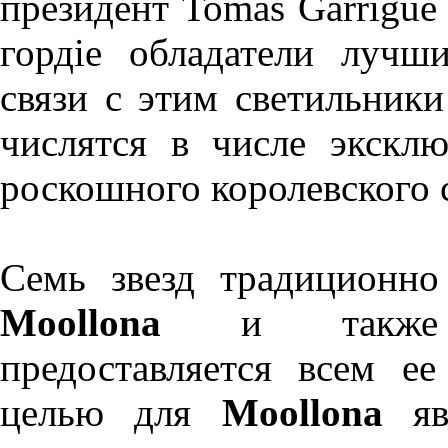
президент Tomas Garrigue
гордіе обладатели луч
связи с этим светильник
числятся в числе экскл
роскошного королевского с
Семь звезд традиционно
Moollona
и также се
предоставляется всем е
целью для
Moollona
явл