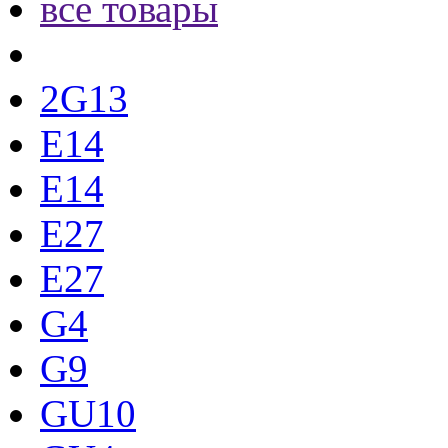
все товары
2G13
E14
E14
E27
E27
G4
G9
GU10