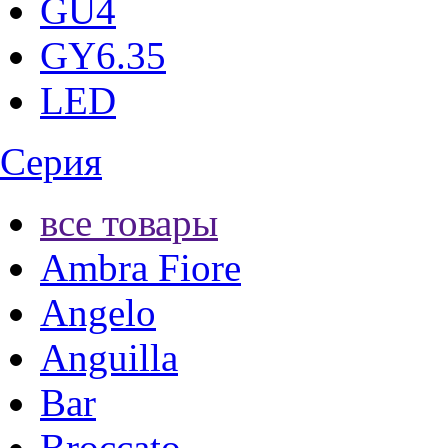
GU4
GY6.35
LED
Серия
все товары
Ambra Fiore
Angelo
Anguilla
Bar
Broccato